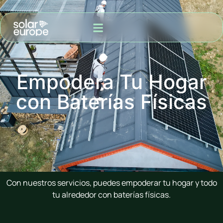
MODALIDAD DE ADQUISIÓN
PROYECTOS PARA VENTA A RED
Empodera Tu Hogar
con Baterías Físicas
Con nuestros servicios, puedes empoderar tu hogar y todo
tu alrededor con baterías físicas.