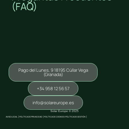
(FAQ)
Pago del Lunes, 9 18195 Cúllar Vega
(Granada)
+34 958 12 56 57
info@solareurope.es
Solar Europe © 2025
AVISO LEGAL
|
POLÍTICA DE PRIVACIDAD
|
POLÍTICA DE COOKIES |
POLÍTICA DE GESTIÓN
|