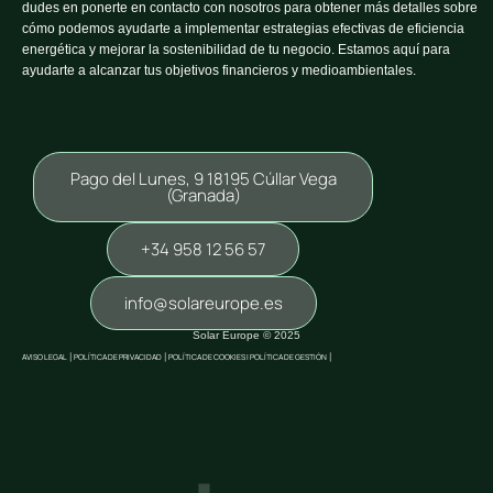
dudes en ponerte en contacto con nosotros para obtener más detalles sobre
cómo podemos ayudarte a implementar estrategias efectivas de eficiencia
energética y mejorar la sostenibilidad de tu negocio. Estamos aquí para
ayudarte a alcanzar tus objetivos financieros y medioambientales.
Pago del Lunes, 9 18195 Cúllar Vega
(Granada)
+34 958 12 56 57
info@solareurope.es
Solar Europe © 2025
AVISO LEGAL
|
POLÍTICA DE PRIVACIDAD
|
POLÍTICA DE COOKIES |
POLÍTICA DE GESTIÓN
|