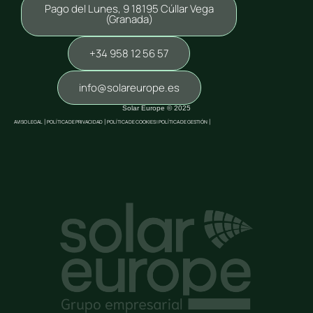
Pago del Lunes, 9 18195 Cúllar Vega
(Granada)
+34 958 12 56 57
info@solareurope.es
Solar Europe © 2025
AVISO LEGAL
|
POLÍTICA DE PRIVACIDAD
|
POLÍTICA DE COOKIES |
POLÍTICA DE GESTIÓN
|