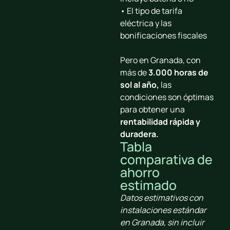
• El tipo de tarifa
eléctrica y las
bonificaciones fiscales
Pero en Granada, con
más de
3.000 horas de
sol al año
,
las
condiciones son óptimas
para obtener
una
rentabilidad rápida y
duradera
.
Tabla
comparativa de
ahorro
estimado
Datos estimativos con
instalaciones estándar
en Granada, sin incluir