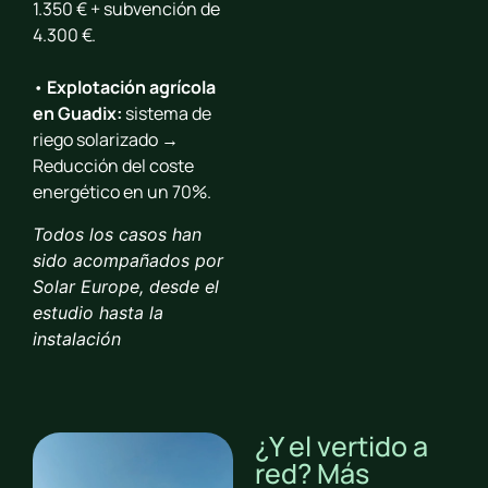
1.350 € + subvención de
4.300 €.
•
Explotación agrícola
en Guadix
:
sistema de
riego solarizado →
Reducción del coste
energético en un 70%.
Todos los casos han
sido acompañados por
Solar Europe, desde el
estudio hasta la
instalación
¿Y el vertido a
red? Más