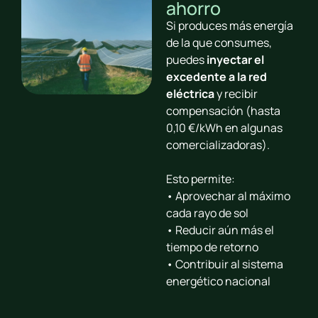
ahorro
Si produces más energía
de la que consumes,
puedes
inyectar el
excedente a la red
eléctrica
y recibir
compensación (hasta
0,10 €/kWh en algunas
comercializadoras).
Esto permite:
• Aprovechar al máximo
cada rayo de sol
• Reducir aún más el
tiempo de retorno
• Contribuir al sistema
energético nacional