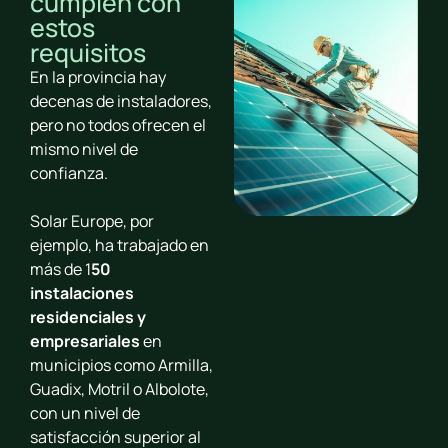
cumplen con
estos
requisitos
En la provincia hay
decenas de instaladores,
pero no todos ofrecen el
mismo nivel de
confianza.
Solar Europe, por
ejemplo, ha trabajado en
más de
1
50
instalaciones
residenciales y
empresariales
en
municipios como Armilla,
Guadix, Motril o Albolote,
con un nivel de
satisfacción superior al