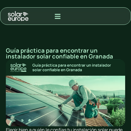
MODALIDAD DE ADQUISIÓN
PROYECTOS PARA VENTA A RED
Guía práctica para encontrar un
instalador solar confiable en Granada
Elegir bien a quién le confías tu instalación solar puede