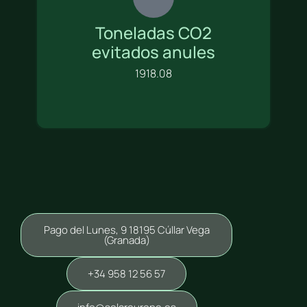
Toneladas CO2
evitados anules
1918.08
Pago del Lunes, 9 18195 Cúllar Vega
(Granada)
+34 958 12 56 57