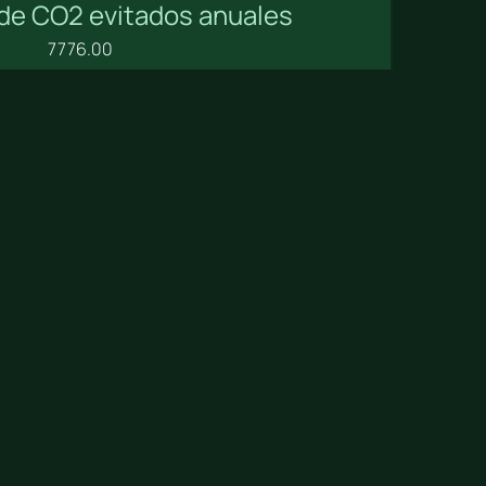
de CO2 evitados anuales
7776.00
 y diseñado por AndaluzIA Agencia de Marketing Inteligente.