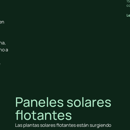
15
c
L
en
na,
no a
e
.
Paneles solares
flotantes
Las plantas solares flotantes están surgiendo