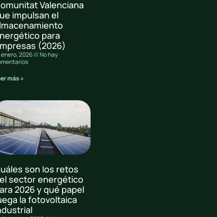
omunitat Valenciana
ue impulsan el
lmacenamiento
nergético para
mpresas (2026)
 enero, 2026
No hay
omentarios
eer más »
uáles son los retos
el sector energético
ara 2026 y qué papel
uega la fotovoltaica
ndustrial