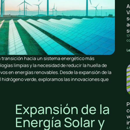
A
V
s
a
s
17
c
L
a transición hacia un sistema energético más
ogías limpias y la necesidad de reducir la huella de
vos en energías renovables. Desde la expansión de la
del hidrógeno verde, exploramos las innovaciones que
Expansión de la
P
c
v
Energía Solar y
i
4 