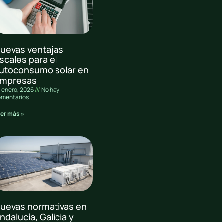
uevas ventajas
iscales para el
utoconsumo solar en
mpresas
 enero, 2026
No hay
omentarios
eer más »
uevas normativas en
ndalucía, Galicia y