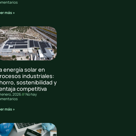
omentarios
eer más »
a energía solar en
rocesos industriales:
horro, sostenibilidad y
entaja competitiva
 enero, 2026
No hay
omentarios
eer más »