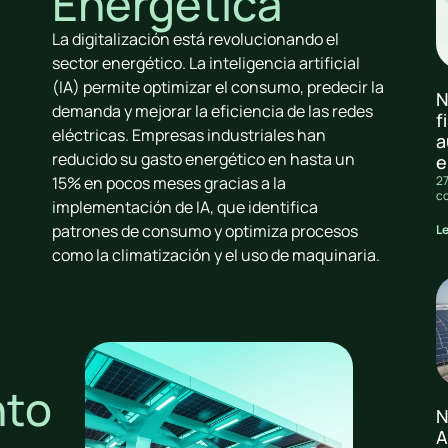
Energética
La digitalización está revolucionando el
sector energético. La inteligencia artificial
(IA) permite optimizar el consumo, predecir la
N
demanda y mejorar la eficiencia de las redes
f
eléctricas. Empresas industriales han
a
reducido su gasto energético en hasta un
e
27
15% en pocos meses gracias a la
c
implementación de IA, que identifica
patrones de consumo y optimiza procesos
L
como la climatización y el uso de maquinaria.
nto
N
A