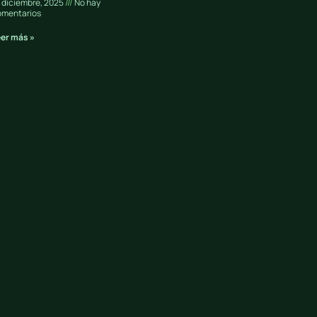
 diciembre, 2025
No hay
omentarios
eer más »