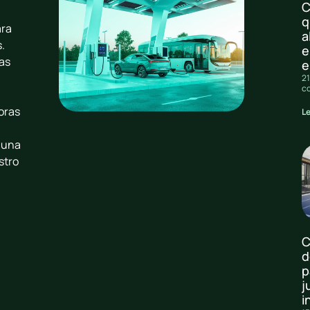
C
q
ara
a
.
e
as
e
21
c
horas
L
r una
stro
C
d
p
j
i