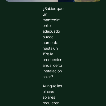
¿Sabías que
un
mantenimi
ento
adecuado
puede
aumentar
hasta un
15% la
producción
anual de tu
instalación
solar?
Aunque las
placas
solares
requieren