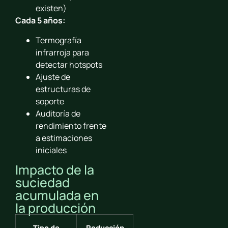
existen)
Cada 5 años:
Termografía
infrarroja para
detectar hotspots
Ajuste de
estructuras de
soporte
Auditoría de
rendimiento frente
a estimaciones
iniciales
Impacto de la
suciedad
acumulada en
la producción
Tipo de
Reducción