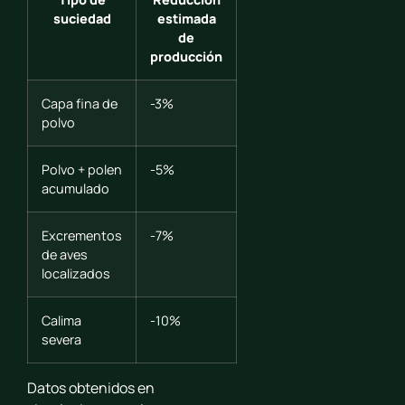
suciedad
estimada
de
producción
Capa fina de
-3%
polvo
Polvo + polen
-5%
acumulado
Excrementos
-7%
de aves
localizados
Calima
-10%
severa
Datos obtenidos en