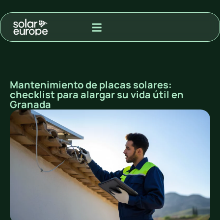
MODALIDAD DE ADQUISIÓN
PROYECTOS PARA VENTA A RED
Mantenimiento de placas solares:
checklist para alargar su vida útil en
Granada