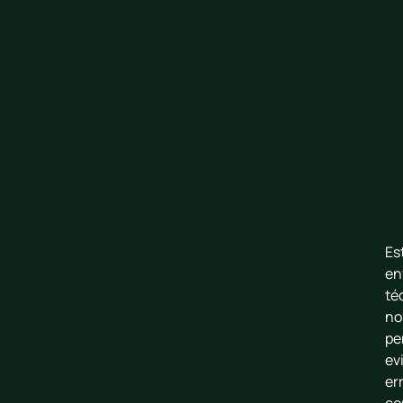
Es
en
té
no
pe
ev
er
co