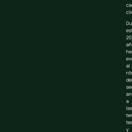
ca
cl
Du
es
20
añ
he
ev
al
ri
de
se
an
a
la
te
te
y