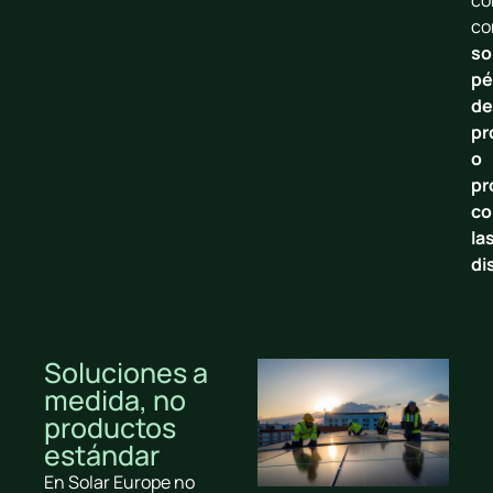
c
so
pé
de
pr
o
pr
co
la
di
Soluciones a
medida, no
productos
estándar
En Solar Europe no