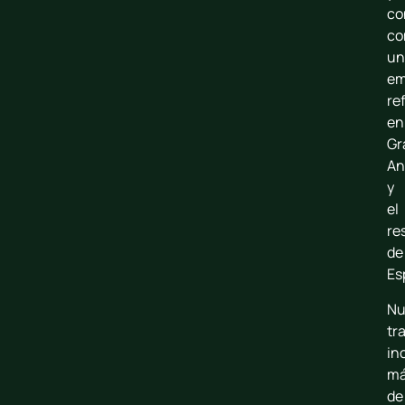
co
c
un
em
re
en
Gr
An
y
el
re
de
Es
Nu
tr
in
m
de