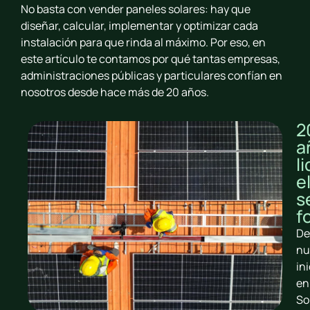
No basta con vender paneles solares: hay que
diseñar, calcular, implementar y optimizar cada
instalación para que rinda al máximo. Por eso, en
este artículo te contamos por qué tantas empresas,
administraciones públicas y particulares confían en
nosotros desde hace más de 20 años.
2
a
l
e
s
f
De
nu
ini
en
So