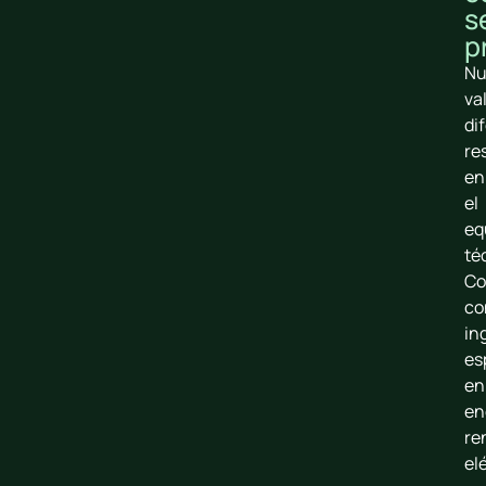
s
p
Nu
va
di
re
en
el
eq
té
Co
co
in
es
en
en
re
el