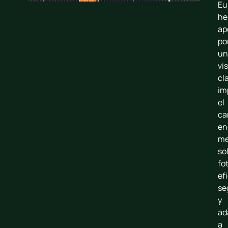
Eu
he
ap
po
un
vi
cl
im
el
ca
en
me
so
fo
ef
se
y
ad
a