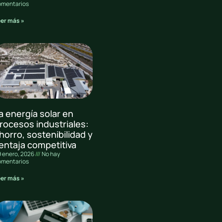
omentarios
eer más »
a energía solar en
rocesos industriales:
horro, sostenibilidad y
entaja competitiva
 enero, 2026
No hay
omentarios
eer más »