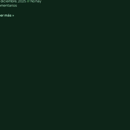
 diciembre, 2025
No hay
omentarios
eer más »