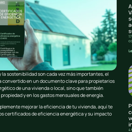
A
V
s
a
s
17
c
L
y la sostenibilidad son cada vez más importantes, el
a convertido en un documento clave para propietarios
rgético de una vivienda o local, sino que también
a propiedad y en los gastos mensuales de energía.
P
plemente mejorar la eficiencia de tu vivienda, aquí te
c
os certificados de eficiencia energética y su impacto
v
i
4 