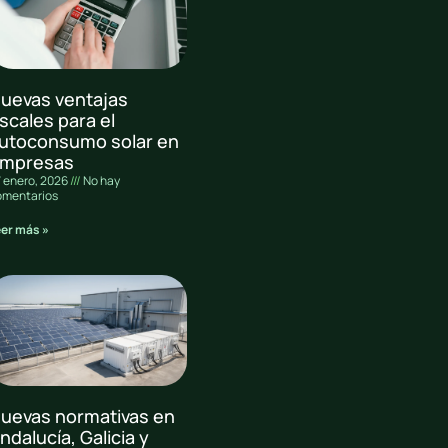
uevas ventajas
iscales para el
utoconsumo solar en
mpresas
 enero, 2026
No hay
omentarios
eer más »
uevas normativas en
ndalucía, Galicia y