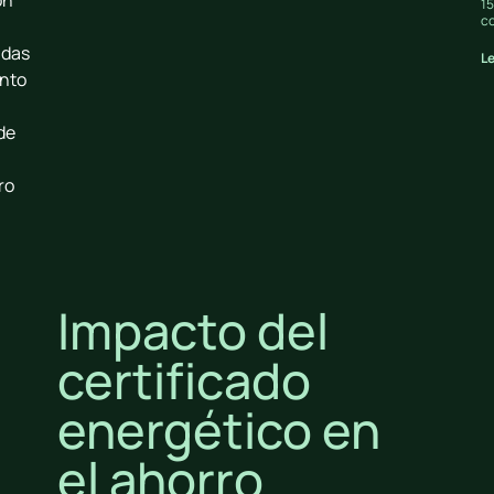
15
c
ndas
L
ento
de
ro
Impacto del
certificado
energético en
el ahorro