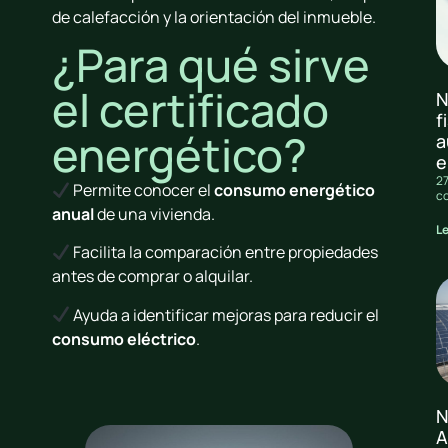
de calefacción y la orientación del inmueble.
¿Para qué sirve
el certificado
N
f
energético?
a
e
27
Permite conocer el
consumo energético
c
anual
de una vivienda.
L
Facilita la comparación entre propiedades
antes de comprar o alquilar.
Ayuda a identificar mejoras para reducir el
consumo eléctrico
.
N
A