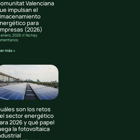
omunitat Valenciana
ue impulsan el
lmacenamiento
nergético para
mpresas (2026)
 enero, 2026
No hay
omentarios
eer más »
uáles son los retos
el sector energético
ara 2026 y qué papel
uega la fotovoltaica
ndustrial