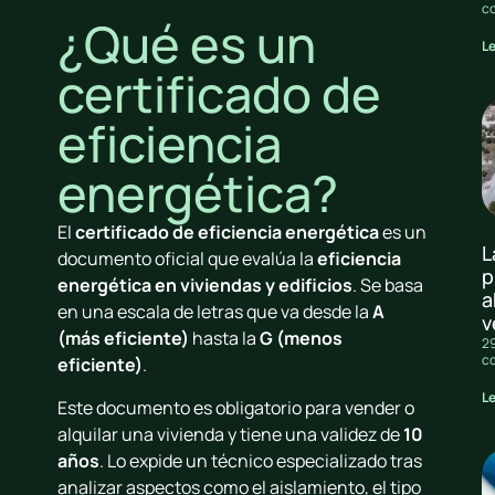
c
¿Qué es un
L
certificado de
eficiencia
energética?
El
certificado de eficiencia energética
es un
L
documento oficial que evalúa la
eficiencia
p
energética en viviendas y edificios
. Se basa
a
en una escala de letras que va desde la
A
v
(más eficiente)
hasta la
G (menos
29
c
eficiente)
.
L
Este documento es obligatorio para vender o
alquilar una vivienda y tiene una validez de
10
años
. Lo expide un técnico especializado tras
analizar aspectos como el aislamiento, el tipo