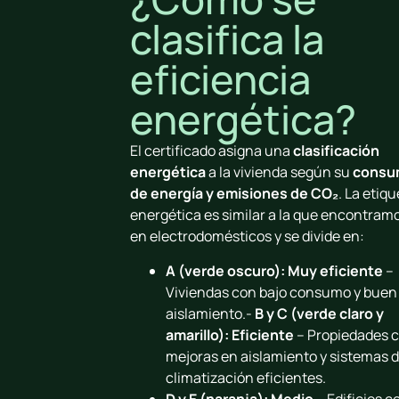
clasifica la
eficiencia
energética?
El certificado asigna una
clasificación
energética
a la vivienda según su
consu
de energía y emisiones de CO₂
. La etiq
energética es similar a la que encontram
en electrodomésticos y se divide en:
A (verde oscuro): Muy eficiente
–
Viviendas con bajo consumo y buen
aislamiento.-
B y C (verde claro y
amarillo): Eficiente
– Propiedades 
mejoras en aislamiento y sistemas 
climatización eficientes.
D y E (naranja): Medio
– Edificios c