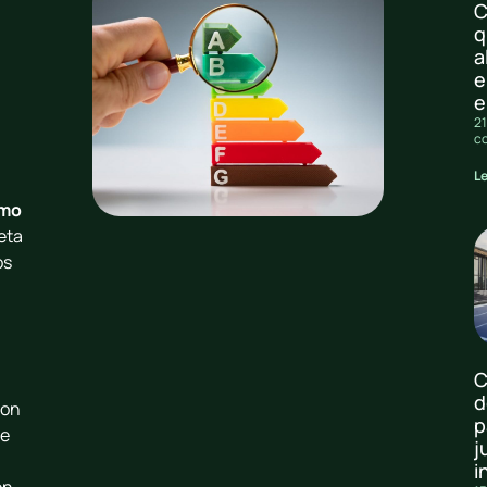
C
q
a
e
e
21
c
L
mo
ueta
os
C
d
con
p
de
j
i
on