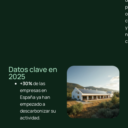
p
o
c
y
n
c
Datos clave en
2025
+30%
de las
empresas en
España ya han
empezado a
descarbonizar su
actividad.