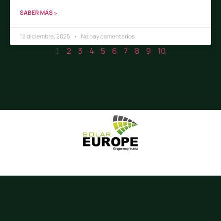
SABER MÁS »
15 diciembre, 2025
No hay comentarios
2
3
4
5
6
7
8
9
10
1