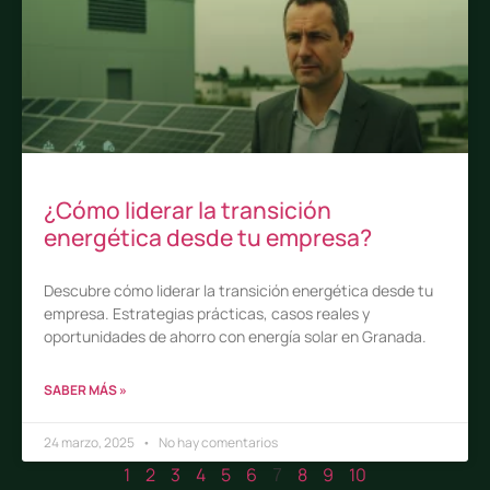
¿Cómo liderar la transición
energética desde tu empresa?
Descubre cómo liderar la transición energética desde tu
empresa. Estrategias prácticas, casos reales y
oportunidades de ahorro con energía solar en Granada.
SABER MÁS »
24 marzo, 2025
No hay comentarios
1
2
3
4
5
6
8
9
10
7